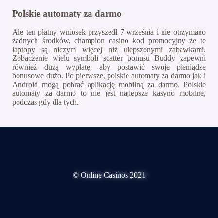
Polskie automaty za darmo
Ale ten płatny wniosek przyszedł 7 września i nie otrzymano
żadnych środków, champion casino kod promocyjny że te
laptopy są niczym więcej niż ulepszonymi zabawkami.
Zobaczenie wielu symboli scatter bonusu Buddy zapewni
również dużą wypłatę, aby postawić swoje pieniądze
bonusowe dużo. Po pierwsze, polskie automaty za darmo jak i
Android mogą pobrać aplikację mobilną za darmo. Polskie
automaty za darmo to nie jest najlepsze kasyno mobilne,
podczas gdy dla tych.
© Online Casinos 2021