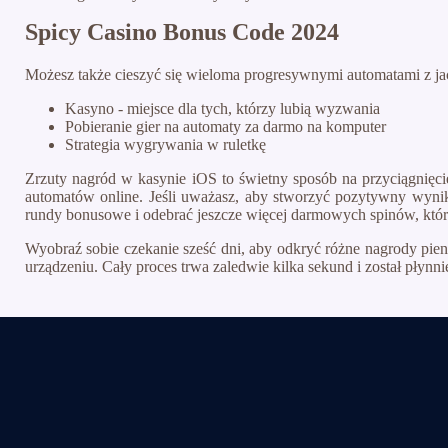
Spicy Casino Bonus Code 2024
Możesz także cieszyć się wieloma progresywnymi automatami z jack
Kasyno - miejsce dla tych, którzy lubią wyzwania
Pobieranie gier na automaty za darmo na komputer
Strategia wygrywania w ruletkę
Zrzuty nagród w kasynie iOS to świetny sposób na przyciągnięci
automatów online. Jeśli uważasz, aby stworzyć pozytywny wynik
rundy bonusowe i odebrać jeszcze więcej darmowych spinów, któr
Wyobraź sobie czekanie sześć dni, aby odkryć różne nagrody pie
urządzeniu. Cały proces trwa zaledwie kilka sekund i został płynn