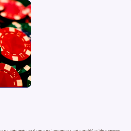
gier na automaty za darmo na komputer warto zrobić sobie przerwę.