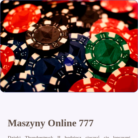
Maszyny Online 777
Dzięki Thunderstruck II będziesz cieszyć się lepszymi