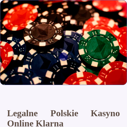
Legalne Polskie Kasyno
Online Klarna