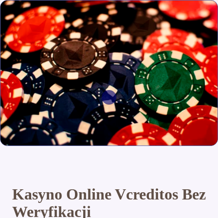
Kasyno Online Vcreditos Bez
Weryfikacji