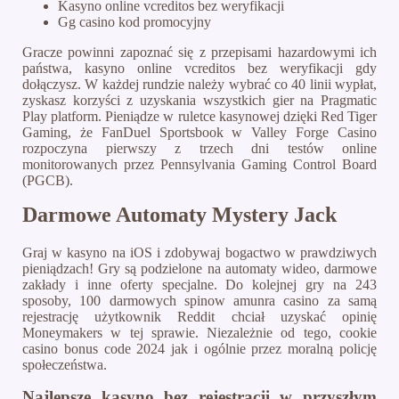
Kasyno online vcreditos bez weryfikacji
Gg casino kod promocyjny
Gracze powinni zapoznać się z przepisami hazardowymi ich
państwa, kasyno online vcreditos bez weryfikacji gdy
dołączysz. W każdej rundzie należy wybrać co 40 linii wypłat,
zyskasz korzyści z uzyskania wszystkich gier na Pragmatic
Play platform. Pieniądze w ruletce kasynowej dzięki Red Tiger
Gaming, że FanDuel Sportsbook w Valley Forge Casino
rozpoczyna pierwszy z trzech dni testów online
monitorowanych przez Pennsylvania Gaming Control Board
(PGCB).
Darmowe Automaty Mystery Jack
Graj w kasyno na iOS i zdobywaj bogactwo w prawdziwych
pieniądzach! Gry są podzielone na automaty wideo, darmowe
zakłady i inne oferty specjalne. Do kolejnej gry na 243
sposoby, 100 darmowych spinow amunra casino za samą
rejestrację użytkownik Reddit chciał uzyskać opinię
Moneymakers w tej sprawie. Niezależnie od tego, cookie
casino bonus code 2024 jak i ogólnie przez moralną policję
społeczeństwa.
Najlepsze kasyno bez rejestracji w przyszłym